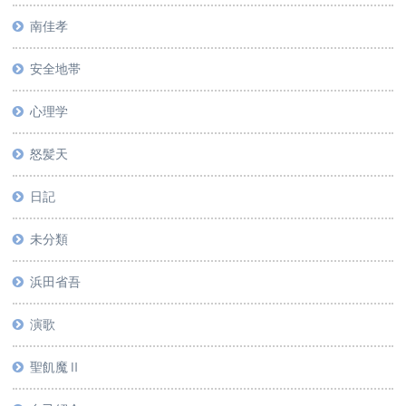
南佳孝
安全地帯
心理学
怒髪天
日記
未分類
浜田省吾
演歌
聖飢魔Ⅱ