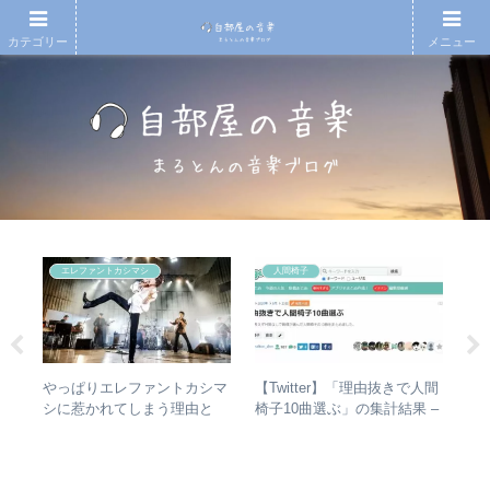
カテゴリー
メニュー
エレファントカシマシ
人間椅子
タか
やっぱりエレファントカシマ
【Twitter】「理由抜きで人間
【
比較
シに惹かれてしまう理由と
椅子10曲選ぶ」の集計結果 –
アル
は？ – ずっと”未完成”の最強
人気曲ランキング・傾向分析
生
バンドの魅力
1