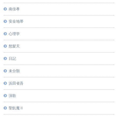
南佳孝
安全地帯
心理学
怒髪天
日記
未分類
浜田省吾
演歌
聖飢魔Ⅱ