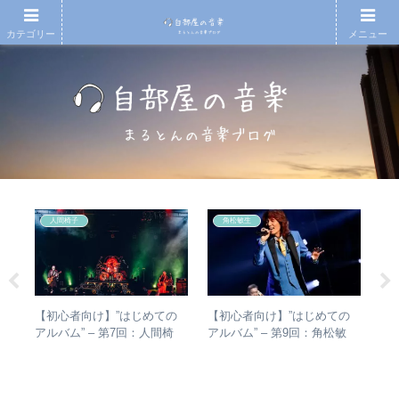
カテゴリー
メニュー
人間椅子
角松敏生
の
【初心者向け】”はじめての
【初心者向け】”はじめての
【
省
アルバム” – 第7回：人間椅
アルバム” – 第9回：角松敏
再
の聴
子 絶対おすすめの名盤と全
生 各年代のおすすめ名盤を
振
アルバムレビューも
1枚ずつ選出！
表
介