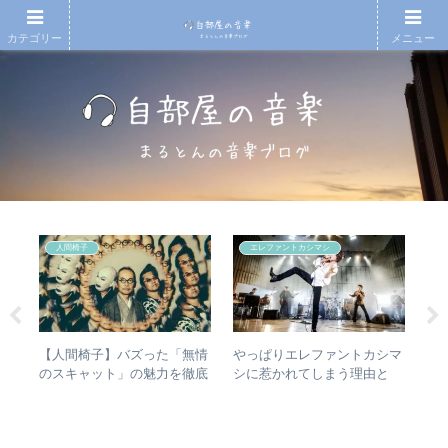
カテゴリー
メニュー
人間椅子
エレファントカシマシ
の
【人間椅子】バズった「無情
やっぱりエレファントカシマ
エ
魔
のスキャット」の魅力を徹底
シに惹かれてしまう理由と
バ
ルバ
的に掘り下げてみた
は？ – ずっと”未完成”の最強
ル
ルア
バンドの魅力
未