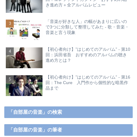
き進め方＋全アルバムレビュー
「音楽が好きな人」の幅があまりに広いの
で3つに分類して整理してみた - 歌・音楽・
音楽と言う現象
【初心者向け】”はじめてのアルバム” - 第10
回：浜田省吾 おすすめのアルバムの聴き
進め方とは？
【初心者向け】”はじめてのアルバム” - 第16
回：The Cure 入門作から個性的な暗黒作
品まで
「自部屋の音楽」の検索
「自部屋の音楽」の筆者