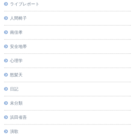
ライブレポート
人間椅子
南佳孝
安全地帯
心理学
怒髪天
日記
未分類
浜田省吾
演歌