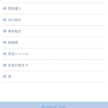
聖飢魔Ⅱ
自己紹介
角松敏生
陰陽座
音楽ジャンル
音楽の聴き方
食
PAGE TOP