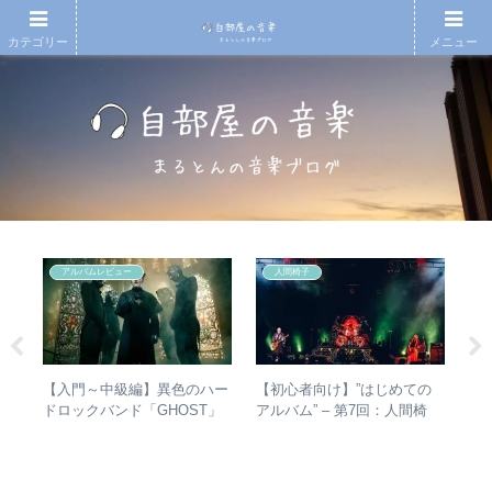
カテゴリー
メニュー
アルバムレビュー
人間椅子
の
【入門～中級編】異色のハー
【初心者向け】”はじめての
【
省
ドロックバンド「GHOST」
アルバム” – 第7回：人間椅
アル
の聴
紹介＋全アルバムレビュー
子 絶対おすすめの名盤と全
生
アルバムレビューも
1