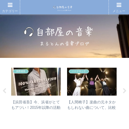
カテゴリー
メニュー
浜田省吾
ハードロック
の
【浜田省吾】今、浜省がとて
【人間椅子】楽曲の元ネタか
ジ
魔
もアツい！2015年以降の活動
もしれない曲について、比較
ルバ
と現在のまとめ
検証してみた
ルア