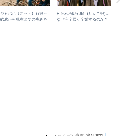
【ジャパハリネット】解散～
RINGOMUSUME(りんご娘)は
【初心者
再結成から現在までの歩みを
なぜ今全員が卒業するのか？
ルバム” 
り返る – 再結成後の活動年
– 公式・メンバーコメントか
おすすめ
表＆シングル・アルバム全紹
ら読み取れること
おすすめ
介
ムは？