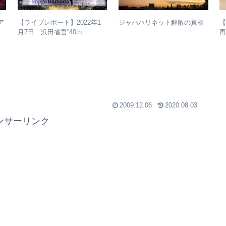
ア
ジャパハリネット解散の真相
【ライブレポート】2022年1
子
月7日 浜田省吾”40th
ル
振
Anniversary ON THE ROAD
2022 LIVE at 武道館” – なぜ
今、武道館再現セットリスト
でライブを行ったのか？
2009.12.06
2020.08.03
ンサーリンク