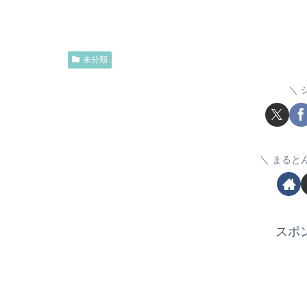
未分類
まると
スポ