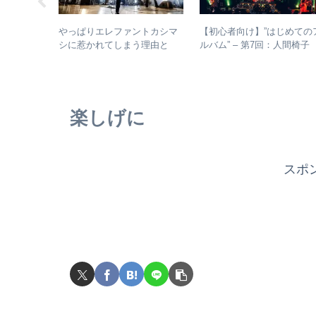
マシのアル
やっぱりエレファントカシマ
【初心者向け】”はじめての
– シング
シに惹かれてしまう理由と
ルバム” – 第7回：人間椅
からレアな
は？ – ずっと”未完成”の最強
絶対おすすめの名盤と全ア
バンドの魅力
バムレビューも
楽しげに
スポ