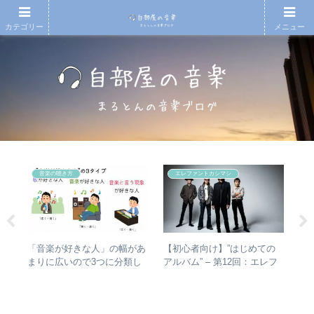
カテゴリー
メニュー
音楽の聴き方
エレファントカシマシ
の
【初心者向け】”はじめての
RI
「音楽が好きな人」の幅があ
椅
アルバム” – 第12回：エレフ
は
まりに広いので3つに分類し
と全
ァントカシマシ おすすめの
か
て整理してみた – 歌・音楽・
聴き進め方＋全アルバムレビ
ト
音楽と言う現象
ュー