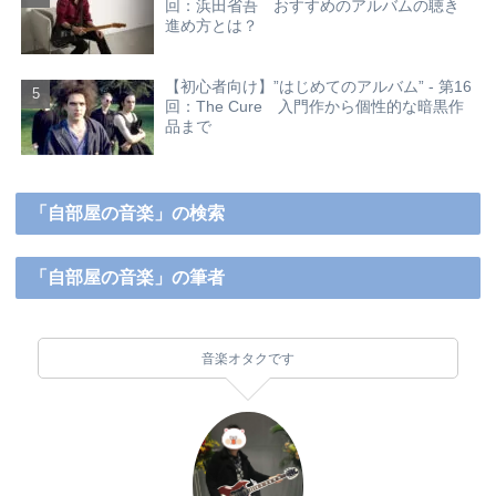
回：浜田省吾 おすすめのアルバムの聴き
進め方とは？
【初心者向け】”はじめてのアルバム” - 第16
回：The Cure 入門作から個性的な暗黒作
品まで
「自部屋の音楽」の検索
「自部屋の音楽」の筆者
音楽オタクです