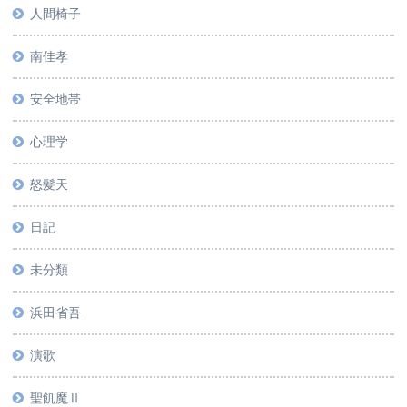
人間椅子
南佳孝
安全地帯
心理学
怒髪天
日記
未分類
浜田省吾
演歌
聖飢魔Ⅱ