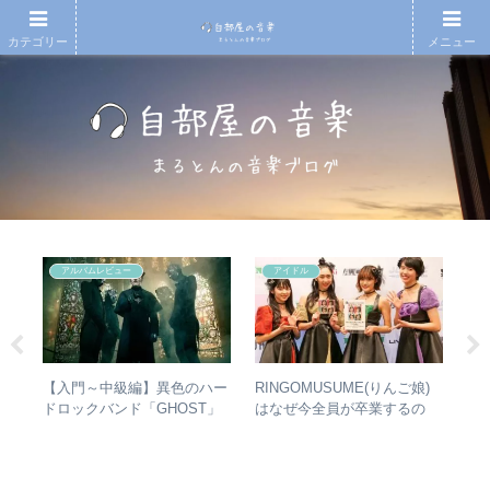
カテゴリー
メニュー
アルバムレビュー
アイドル
散～
【入門～中級編】異色のハー
RINGOMUSUME(りんご娘)
【T
みを
ドロックバンド「GHOST」
はなぜ今全員が卒業するの
椅
動年
紹介＋全アルバムレビュー
か？ – 公式・メンバーコメン
人
全紹
トから読み取れること