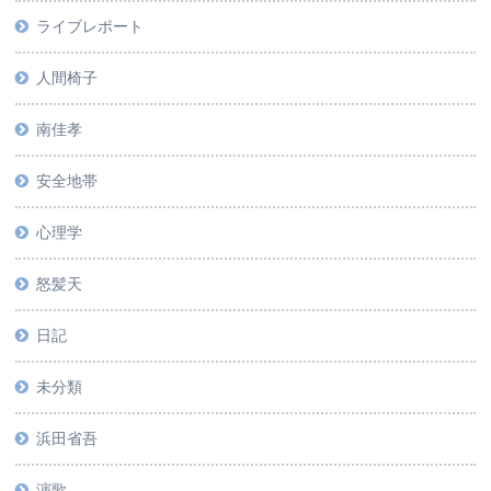
ライブレポート
人間椅子
南佳孝
安全地帯
心理学
怒髪天
日記
未分類
浜田省吾
演歌