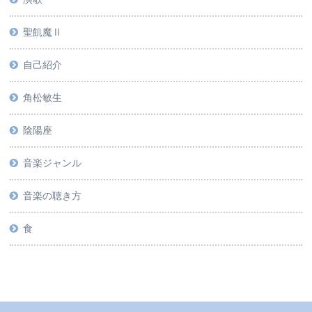
聖飢魔Ⅱ
自己紹介
角松敏生
陰陽座
音楽ジャンル
音楽の聴き方
食