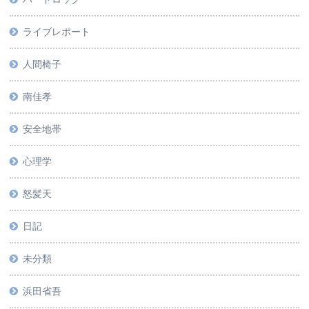
ライブレポート
人間椅子
南佳孝
安全地帯
心理学
怒髪天
日記
未分類
浜田省吾