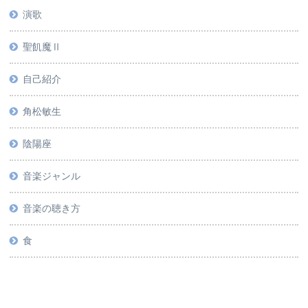
演歌
聖飢魔Ⅱ
自己紹介
角松敏生
陰陽座
音楽ジャンル
音楽の聴き方
食