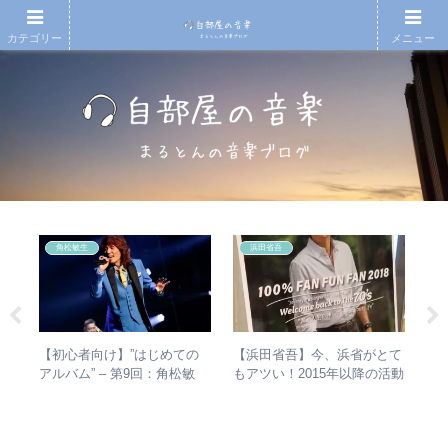
カテゴリー
メニュー
角松敏生
浜田省吾
ハー
【初心者向け】”はじめての
【浜田省吾】今、浜省がとて
【
」
アルバム” – 第9回：角松敏
もアツい！2015年以降の活動
アル
ー
生 各年代のおすすめ名盤を
と現在のまとめ
ァ
1枚ずつ選出！
聴
ュ