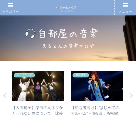
カテゴリー
メニュー
ハードロック
角松敏生
シマ
【人間椅子】楽曲の元ネタか
【初心者向け】”はじめての
ジ
と
もしれない曲について、比較
アルバム” – 第9回：角松敏
最強
検証してみた
生 各年代のおすすめ名盤を
1枚ずつ選出！