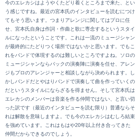
今のエレカシはようやくたどり着くところまで来た、とい
う感じですね。最近の宮本氏のインタビューを読むにつけ
てもそう思います。つまりアレンジに関してはプロに任
せ、宮本氏自身は作詞・作曲と歌に専念するというスタイ
ルになったということです。これは一流のミュージシャン
が最終的にたどりつく場所ではないかと思います。でもこ
れをバンドで体現するのは難しいところですよね。ソロの
ミュージシャンならバックの演奏陣に演奏を任せ、アレン
ジもプロのアレンジャーと相談しながら決められます。し
かしバンドだとやはりバンドで演奏して曲を作っていくの
だというスタイルにならざるを得ません。そして宮本氏は
エレカシのメンバーは音楽を作る仲間ではない、と言い切
った訳です（最近のインタビューを読む限り）普通ならそ
れは解散を意味しますよ。でも今のエレカシはむしろ結束
を強めています。これはもはや20年以上付き合ってきた
仲間だからできるのでしょう。