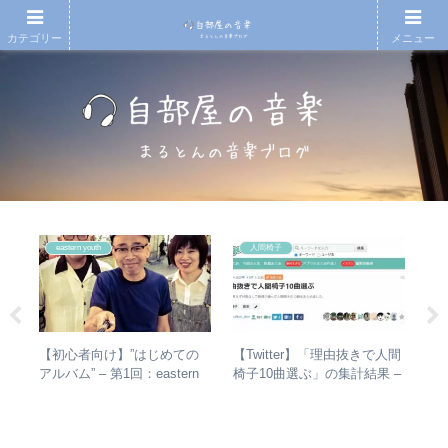
カテゴリー
メニュー
eastern youth
人間椅子
【初心者向け】”はじめての
【Twitter】「理由抜きで人間
【
があ
アルバム” – 第1回：eastern
椅子10曲選ぶ」の集計結果 –
再
し
youth
人気曲ランキング・傾向分析
振
楽・
表
介