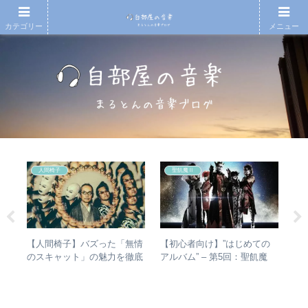
カテゴリー
メニュー
人間椅子
聖飢魔Ⅱ
の
【人間椅子】バズった「無情
【初心者向け】”はじめての
や
敏
のスキャット」の魅力を徹底
アルバム” – 第5回：聖飢魔
シ
盤を
的に掘り下げてみた
Ⅱ おすすめのベストアルバ
は？
ム、おすすめのオリジナルア
バ
ルバムは？