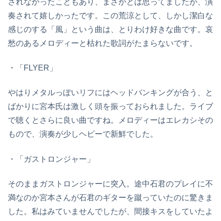
されなかったこともあり、まさかとは思ってましたが、演
奏されて嬉しかったです。この荒涼として、しかし潔白な
感じのする「風」という曲は、とりわけ好きな曲です。哀
愁のあるメロディーと枯れた歌詞がたまらないです。
・「FLYER」
やはりメタルっぽいリフにはヘッドバンキングが合う、と
ばかりに宮本氏は激しく頭を振っておられました。ライブ
で聴くとさらに良い曲ですね。メロディーはエレカシその
もので、演奏が少しヘビーで新鮮でした。
・「ガストロンジャー」
そのままガストロンジャーに突入。途中石君のプレイに不
満なのか宮本さんが石君のギターを蹴っていたのに驚きま
した。私はみていませんでしたが、間接キスをしていたよ