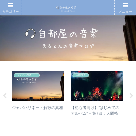
カテゴリー
メニュー
ジャパハリネット
人間椅子
シマ
【初心者向け】”はじめての
【
ジャパハリネット解散の真相
と
アルバム” – 第7回：人間椅
も
最強
子 絶対おすすめの名盤と全
検
アルバムレビューも