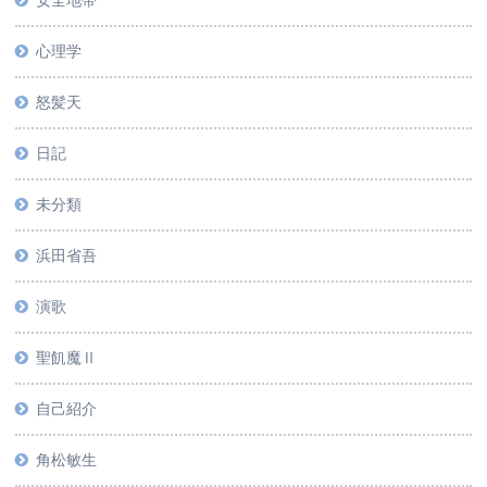
安全地帯
心理学
怒髪天
日記
未分類
浜田省吾
演歌
聖飢魔Ⅱ
自己紹介
角松敏生