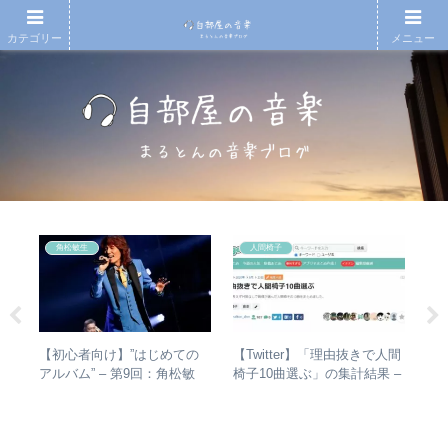
カテゴリー
メニュー
角松敏生
人間椅子
e
ハー
【初心者向け】”はじめての
【Twitter】「理由抜きで人間
【
」
アルバム” – 第9回：角松敏
椅子10曲選ぶ」の集計結果 –
アル
ー
生 各年代のおすすめ名盤を
人気曲ランキング・傾向分析
you
1枚ずつ選出！