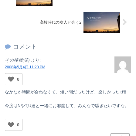
高校時代の友人と会う2
コメント
その後者(笑)
より:
2008年5月4日 11:20 PM
0
なかなか時間が合わなくて、短い間だったけど、楽しかったぜ!!
今度はNやT,U達と一緒にお邪魔して、みんなで騒ぎたいですな。
0