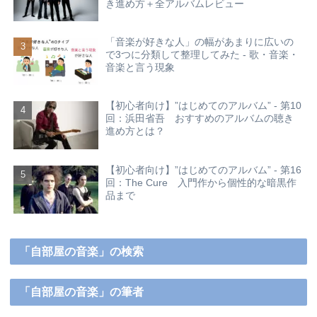
き進め方＋全アルバムレビュー
「音楽が好きな人」の幅があまりに広いの
で3つに分類して整理してみた - 歌・音楽・
音楽と言う現象
【初心者向け】”はじめてのアルバム” - 第10
回：浜田省吾 おすすめのアルバムの聴き
進め方とは？
【初心者向け】”はじめてのアルバム” - 第16
回：The Cure 入門作から個性的な暗黒作
品まで
「自部屋の音楽」の検索
「自部屋の音楽」の筆者