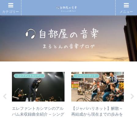
カテゴリー
メニュー
エレファントカシマシ
ジャパハリネット
の
エレファントカシマシのアル
【ジャパハリネット】解散～
【
n
バム未収録曲全紹介 – シング
再結成から現在までの歩みを
月7
ルのカップリングからレアな
振り返る – 再結成後の活動年
An
未発表曲まで
表＆シングル・アルバム全紹
20
介
今