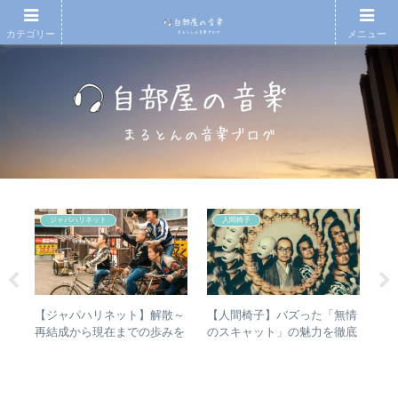
カテゴリー
メニュー
ジャパハリネット
人間椅子
【ジャパハリネット】解散～
【人間椅子】バズった「無情
【
があ
再結成から現在までの歩みを
のスキャット」の魅力を徹底
アル
し
振り返る – 再結成後の活動年
的に掘り下げてみた
Ⅱ
楽・
表＆シングル・アルバム全紹
ム
介
ル