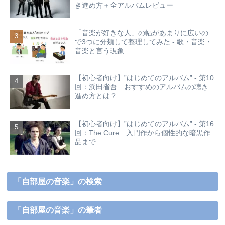
き進め方＋全アルバムレビュー
「音楽が好きな人」の幅があまりに広いの
で3つに分類して整理してみた - 歌・音楽・
音楽と言う現象
【初心者向け】”はじめてのアルバム” - 第10
回：浜田省吾 おすすめのアルバムの聴き
進め方とは？
【初心者向け】”はじめてのアルバム” - 第16
回：The Cure 入門作から個性的な暗黒作
品まで
「自部屋の音楽」の検索
「自部屋の音楽」の筆者