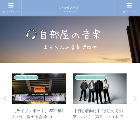
カテゴリー
メニュー
ライブレポート
エレファントカシマシ
タか
【初心者向け】”はじめての
【ライブレポート】2022年1
ジ
比較
アルバム” – 第12回：エレフ
月7日 浜田省吾”40th
ァントカシマシ おすすめの
Anniversary ON THE ROAD
聴き進め方＋全アルバムレビ
2022 LIVE at 武道館” – なぜ
ュー
今、武道館再現セットリスト