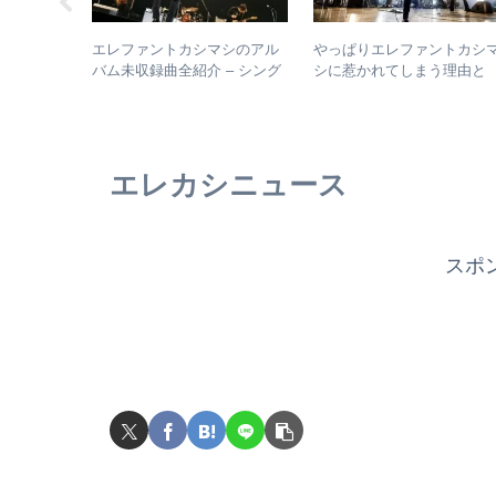
じめてのア
エレファントカシマシのアル
やっぱりエレファントカシ
回：浜田省吾
バム未収録曲全紹介 – シング
シに惹かれてしまう理由と
ムの聴き進
ルのカップリングからレアな
は？ – ずっと”未完成”の最
未発表曲まで
バンドの魅力
エレカシニュース
スポ