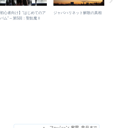
初心者向け】”はじめてのア
ジャパハリネット解散の真相
【ライブレ
バム” – 第5回：聖飢魔Ⅱ
月7日 浜田
おすすめのベストアルバム、
Annivers
おすすめのオリジナルアルバ
2022 LIV
ムは？
今、武道
でライブ