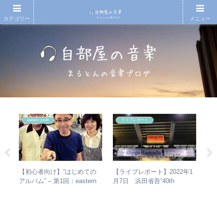
カテゴリー
メニュー
eastern youth
ライブレポート
の
【初心者向け】”はじめての
【
【ライブレポート】2022年1
魔
アルバム” – 第1回：eastern
ド
月7日 浜田省吾”40th
ルバ
youth
紹
Anniversary ON THE ROAD
ルア
2022 LIVE at 武道館” – なぜ
今、武道館再現セットリスト