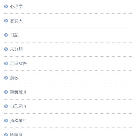
心理学
怒髪天
日記
未分類
浜田省吾
演歌
聖飢魔Ⅱ
自己紹介
角松敏生
陰陽座