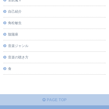
聖飢魔Ⅱ
自己紹介
角松敏生
陰陽座
音楽ジャンル
音楽の聴き方
食
PAGE TOP