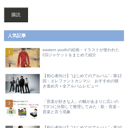
購読
人気記事
eastern youthの絵画・イラストが使われた
CDジャケットをまとめて紹介
【初心者向け】”はじめてのアルバム” - 第12
回：エレファントカシマシ おすすめの聴
き進め方＋全アルバムレビュー
「音楽が好きな人」の幅があまりに広いの
で3つに分類して整理してみた - 歌・音楽・
音楽と言う現象
【初心者向け】”はじめてのアルバム” - 第10