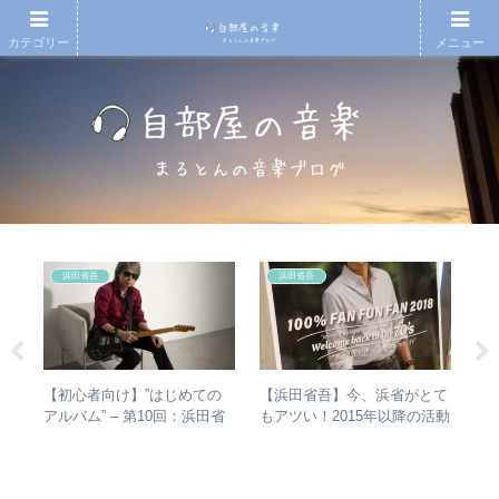
カテゴリー
メニュー
浜田省吾
浜田省吾
【初心者向け】”はじめての
【浜田省吾】今、浜省がとて
【
があ
アルバム” – 第10回：浜田省
もアツい！2015年以降の活動
も
し
吾 おすすめのアルバムの聴
と現在のまとめ
検
楽・
き進め方とは？