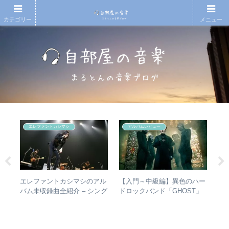
カテゴリー
メニュー
エレファントカシマシ
アルバムレビュー
散～
エレファントカシマシのアル
【入門～中級編】異色のハー
【
みを
バム未収録曲全紹介 – シング
ドロックバンド「GHOST」
の
動年
ルのカップリングからレアな
紹介＋全アルバムレビュー
的
全紹
未発表曲まで