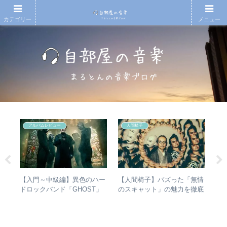
カテゴリー
メニュー
アルバムレビュー
人間椅子
シマ
【入門～中級編】異色のハー
【人間椅子】バズった「無情
RI
と
ドロックバンド「GHOST」
のスキャット」の魅力を徹底
は
最強
紹介＋全アルバムレビュー
的に掘り下げてみた
か
ト