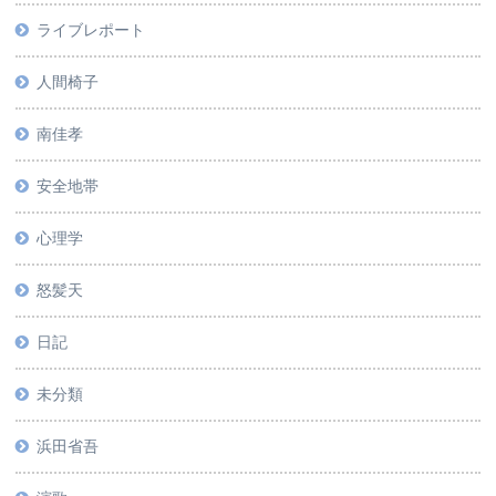
ライブレポート
人間椅子
南佳孝
安全地帯
心理学
怒髪天
日記
未分類
浜田省吾