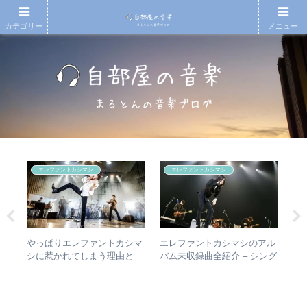
カテゴリー
メニュー
エレファントカシマシ
エレファントカシマシ
やっぱりエレファントカシマ
エレファントカシマシのアル
【
があ
シに惹かれてしまう理由と
バム未収録曲全紹介 – シング
アル
し
は？ – ずっと”未完成”の最強
ルのカップリングからレアな
吾
楽・
バンドの魅力
未発表曲まで
き