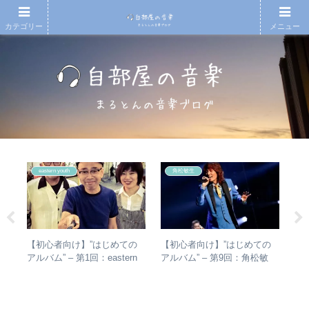
カテゴリー
メニュー
eastern youth
角松敏生
【初心者向け】”はじめての
【初心者向け】”はじめての
エ
1
アルバム” – 第1回：eastern
アルバム” – 第9回：角松敏
バ
youth
生 各年代のおすすめ名盤を
ル
AD
1枚ずつ選出！
未
なぜ
スト