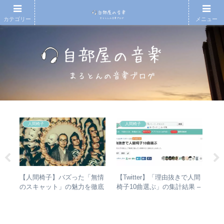
カテゴリー
メニュー
人間椅子
人間椅子
の
【人間椅子】バズった「無情
【Twitter】「理由抜きで人間
「
フ
のスキャット」の魅力を徹底
椅子10曲選ぶ」の集計結果 –
ま
めの
的に掘り下げてみた
人気曲ランキング・傾向分析
て
レビ
音