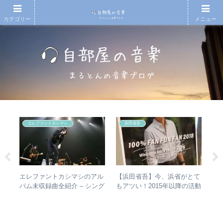
カテゴリー
メニュー
エレファントカシマシ
浜田省吾
の
エレファントカシマシのアル
【浜田省吾】今、浜省がとて
【
敏
バム未収録曲全紹介 – シング
もアツい！2015年以降の活動
アル
盤を
ルのカップリングからレアな
と現在のまとめ
ァ
未発表曲まで
聴
ュ