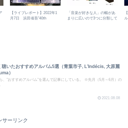
ア
【
【ライブレポート】2022年1
「音楽が好きな人」の幅があ
省吾
ル
月7日 浜田省吾”40th
まりに広いので3つに分類して
進
各
Anniversary ON THE ROAD
整理してみた – 歌・音楽・音
2022 LIVE at 武道館” – なぜ
楽と言う現象
今、武道館再現セットリスト
でライブを行ったのか？
く聴いたおすすめアルバム5選（青葉市子, L’Indécis, 大原麗
Zouma）
、”おすすめアルバム”を選んで記事にしている。 ※先月（5月～6月）の
.
2021.08.08
ンサーリンク