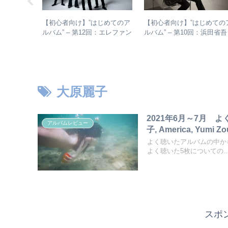
じめてのア
【初心者向け】”はじめてのア
【初心者向け】”はじめての
：聖飢魔Ⅱ
ルバム” – 第12回：エレファン
ルバム” – 第10回：浜田
アルバム、
トカシマシ おすすめの聴き
おすすめのアルバムの聴き
ナルアルバ
進め方＋全アルバムレビュー
め方とは？
大原麗子
2021年6月～7月 よ
アルバムレビュー
子, America, Yumi 
よく聴いたアルバムの中から
よく聴いた5枚についての..
スポ