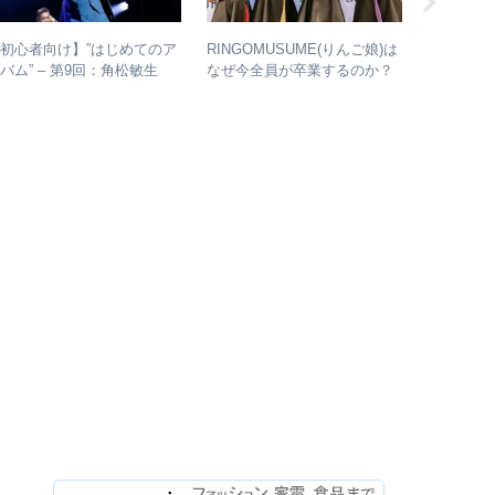
初心者向け】”はじめてのア
RINGOMUSUME(りんご娘)は
【Twitt
バム” – 第9回：角松敏生
なぜ今全員が卒業するのか？
椅子10曲
年代のおすすめ名盤を1枚ず
– 公式・メンバーコメントか
人気曲ラ
つ選出！
ら読み取れること