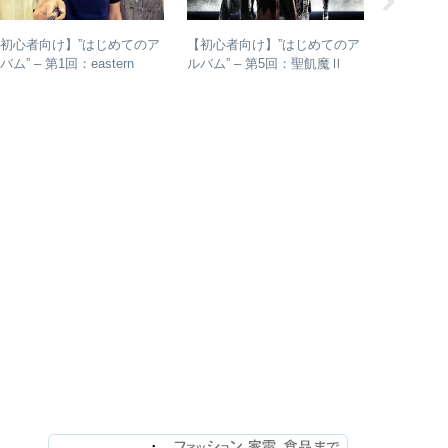
初心者向け】”はじめてのア
【初心者向け】”はじめてのア
【初心者
バム” – 第1回：eastern
ルバム” – 第5回：聖飢魔Ⅱ
ルバム” 
outh
おすすめのベストアルバム、
各年代の
おすすめのオリジナルアルバ
つ選出！
ムは？