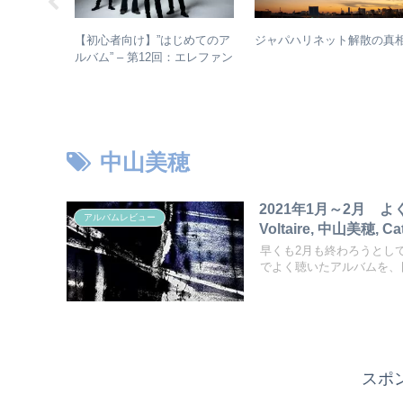
りんご娘)は
【初心者向け】”はじめてのア
ジャパハリネット解散の真
するのか？
ルバム” – 第12回：エレファン
コメントか
トカシマシ おすすめの聴き
進め方＋全アルバムレビュー
中山美穂
2021年1月～2月 よく
アルバムレビュー
Voltaire, 中山美穂, Ca
早くも2月も終わろうとし
でよく聴いたアルバムを、日
スポ