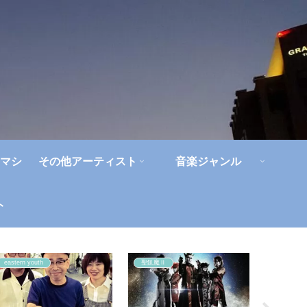
マシ
その他アーティスト
音楽ジャンル
ト
eastern youth
聖飢魔Ⅱ
角松敏生