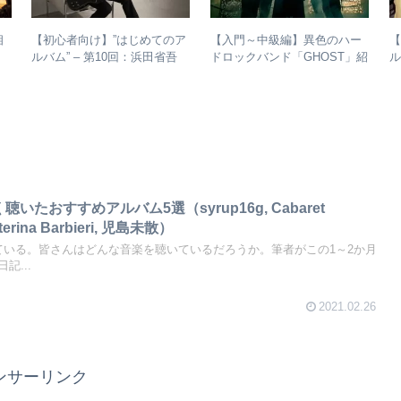
【初心者向け】”はじめてのア
【入門～中級編】異色のハー
【
相
ルバム” – 第10回：浜田省吾
ドロックバンド「GHOST」紹
ル
おすすめのアルバムの聴き進
介＋全アルバムレビュー
y
め方とは？
聴いたおすすめアルバム5選（syrup16g, Cabaret
terina Barbieri, 児島未散）
ている。皆さんはどんな音楽を聴いているだろうか。筆者がこの1～2か月
記...
2021.02.26
ンサーリンク