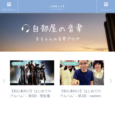
カテゴリー
メニュー
聖飢魔Ⅱ
eastern youth
シマ
【初心者向け】”はじめての
【初心者向け】”はじめての
【
と
アルバム” – 第5回：聖飢魔
アルバム” – 第1回：eastern
アル
最強
Ⅱ おすすめのベストアルバ
youth
ァ
ム、おすすめのオリジナルア
聴
ルバムは？
ュ