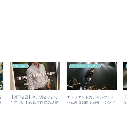
浜田省吾
エレファントカシマシ
情
【浜田省吾】今、浜省がとて
エレファントカシマシのアル
【
底
もアツい！2015年以降の活動
バム未収録曲全紹介 – シング
ル
と現在のまとめ
ルのカップリングからレアな
未発表曲まで