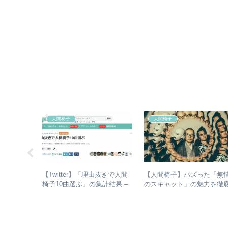
人間椅子
人間椅子
【Twitter】「理由抜きで人間
【人間椅子】バズった「無
022年1
椅子10曲選ぶ」の集計結果 –
のスキャット」の魅力を徹
th
人気曲ランキング・傾向分析
的に掘り下げてみた
HE ROAD
館” – なぜ
ットリスト
のか？