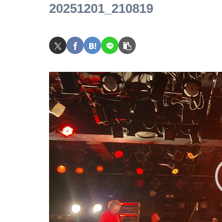
20251201_210819
動
画
プ
レ
ー
ヤ
ー