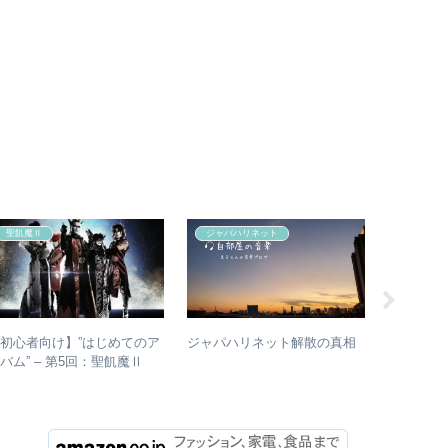
聖飢魔Ⅱ
ジャパハリネット
アイドル
初心者向け】”はじめてのア
RINGOM
ジャパハリネット解散の真相
バム” – 第5回：聖飢魔Ⅱ
なぜ今全
おすすめのベストアルバム、
– 公式・
おすすめのオリジナルアルバ
ら読み取
ムは？