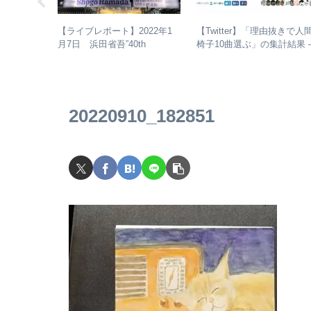
りんご娘)は
【Twitter】「理由抜きで人
【ライブレポート】2022年1
するのか？
椅子10曲選ぶ」の集計結果 
月7日 浜田省吾”40th
コメントか
人気曲ランキング・傾向分
Anniversary ON THE ROAD
2022 LIVE at 武道館” – なぜ
今、武道館再現セットリスト
でライブを行ったのか？
20220910_182851