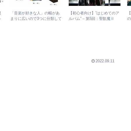
間
【初心者向け】”はじめてのア
「音楽が好きな人」の幅があ
–
ルバム” – 第5回：聖飢魔Ⅱ
まりに広いので3つに分類して
析
おすすめのベストアルバム、
整理してみた – 歌・音楽・音
おすすめのオリジナルアルバ
楽と言う現象
ムは？
2022.09.11