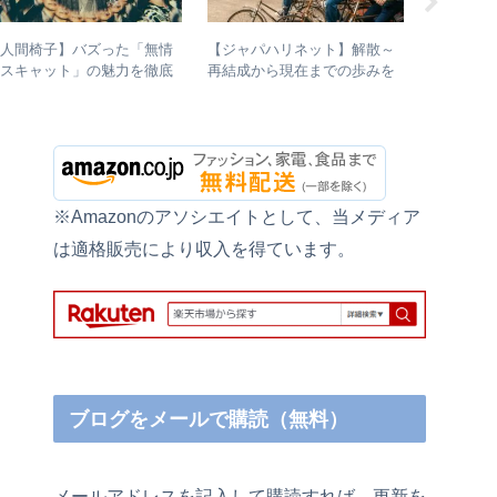
【人間椅子】バズった「無情
【ジャパハリネット】解散～
【初心者
のスキャット」の魅力を徹底
再結成から現在までの歩みを
ルバム” 
的に掘り下げてみた
振り返る – 再結成後の活動年
各年代の
表＆シングル・アルバム全紹
つ選出！
介
※Amazonのアソシエイトとして、当メディア
は適格販売により収入を得ています。
ブログをメールで購読（無料）
メールアドレスを記入して購読すれば、更新を