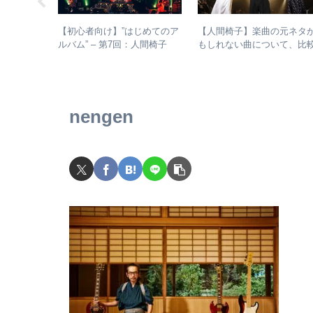
じめてのア
【初心者向け】”はじめてのア
【人間椅子】楽曲の元ネタ
回：浜田省吾
ルバム” – 第7回：人間椅子
もしれない曲について、比
ムの聴き進
絶対おすすめの名盤と全アル
検証してみた
バムレビューも
nengen