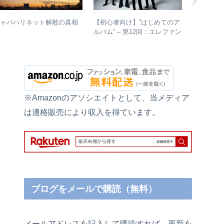
【初心者向け】”はじめてのア
【入門～
ジャパハリネット解散の真相
ルバム” – 第12回：エレファン
ドロックバ
トカシマシ おすすめの聴き
介＋全ア
進め方＋全アルバムレビュー
※Amazonのアソシエイトとして、当メディア
は適格販売により収入を得ています。
ブログをメールで購読（無料）
メールアドレスを記入して購読すれば、更新を