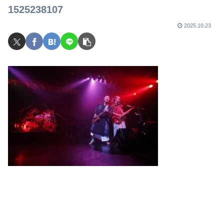
で
1525238107
2025.10.23