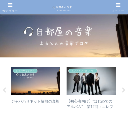
カテゴリー
メニュー
ジャパハリネット
エレファントカシマシ
人間
【初心者向け】”はじめての
【
ジャパハリネット解散の真相
 –
アルバム” – 第12回：エレフ
月7
分析
ァントカシマシ おすすめの
An
聴き進め方＋全アルバムレビ
20
ュー
今