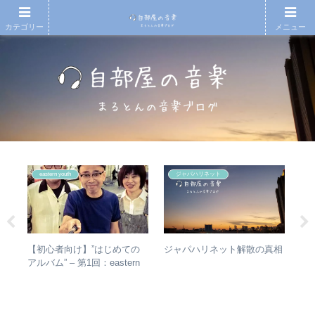
カテゴリー
メニュー
eastern youth
ジャパハリネット
の
【初心者向け】”はじめての
RI
ジャパハリネット解散の真相
敏
アルバム” – 第1回：eastern
は
盤を
youth
か
ト