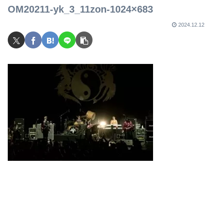
OM20211-yk_3_11zon-1024×683
2024.12.12