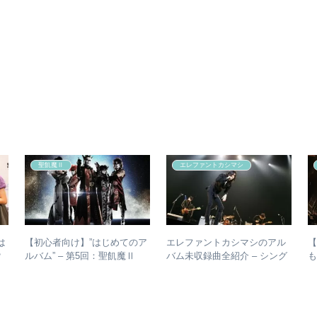
聖飢魔Ⅱ
エレファントカシマシ
は
【初心者向け】”はじめてのア
エレファントカシマシのアル
？
ルバム” – 第5回：聖飢魔Ⅱ
バム未収録曲全紹介 – シング
か
おすすめのベストアルバム、
ルのカップリングからレアな
おすすめのオリジナルアルバ
未発表曲まで
ムは？