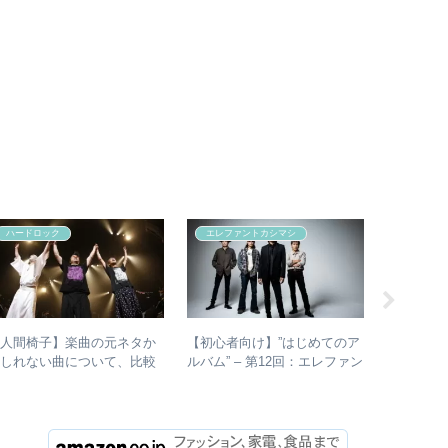
ハードロック
エレファントカシマシ
浜田省吾
【人間椅子】楽曲の元ネタか
【初心者向け】”はじめてのア
【初心者
もしれない曲について、比較
ルバム” – 第12回：エレファン
ルバム” 
検証してみた
トカシマシ おすすめの聴き
おすすめ
進め方＋全アルバムレビュー
め方とは