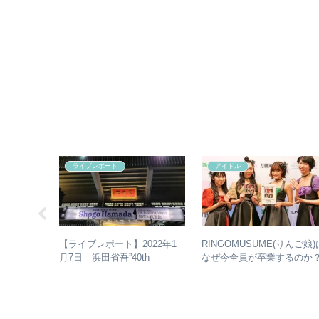
ライブレポート
アイドル
異色のハー
RINGOMUSUME(りんご娘)
【ライブレポート】2022年1
HOST」紹
なぜ今全員が卒業するのか
月7日 浜田省吾”40th
ビュー
– 公式・メンバーコメント
Anniversary ON THE ROAD
ら読み取れること
2022 LIVE at 武道館” – なぜ
今、武道館再現セットリスト
でライブを行ったのか？