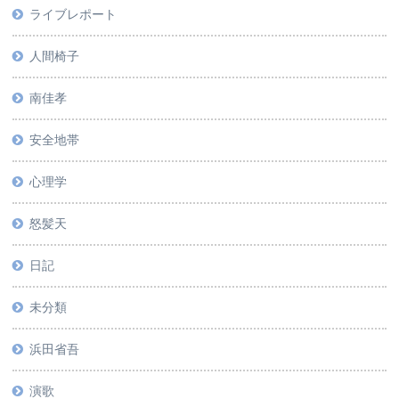
ライブレポート
人間椅子
南佳孝
安全地帯
心理学
怒髪天
日記
未分類
浜田省吾
演歌