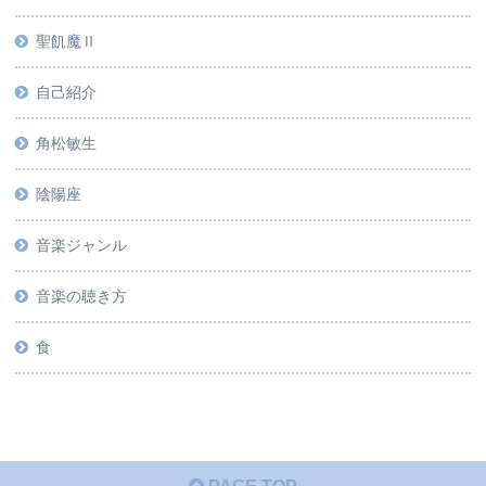
聖飢魔Ⅱ
自己紹介
角松敏生
陰陽座
音楽ジャンル
音楽の聴き方
食