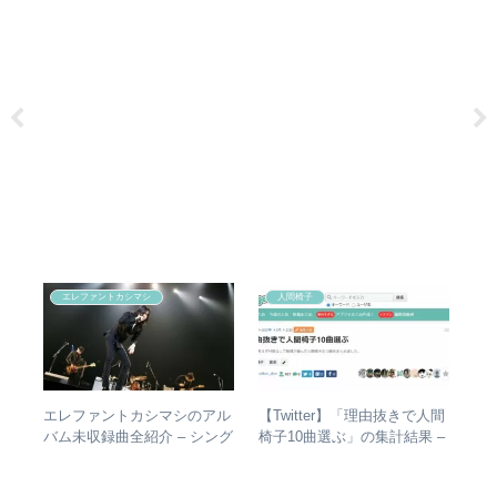
エレファントカシマシ
人間椅子
タか
エレファントカシマシのアル
【Twitter】「理由抜きで人間
【
比較
バム未収録曲全紹介 – シング
椅子10曲選ぶ」の集計結果 –
ド
ルのカップリングからレアな
人気曲ランキング・傾向分析
紹
未発表曲まで