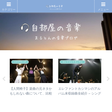
カテゴリー
メニュー
ハードロック
エレファントカシマシ
とて
【人間椅子】楽曲の元ネタか
エレファントカシマシのアル
【
活動
もしれない曲について、比較
バム未収録曲全紹介 – シング
の
検証してみた
ルのカップリングからレアな
的
未発表曲まで