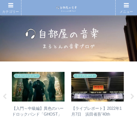
カテゴリー
メニュー
アルバムレビュー
ライブレポート
人間
【入門～中級編】異色のハー
RI
【ライブレポート】2022年1
 –
ドロックバンド「GHOST」
は
月7日 浜田省吾”40th
分析
紹介＋全アルバムレビュー
か
Anniversary ON THE ROAD
ト
2022 LIVE at 武道館” – なぜ
今、武道館再現セットリスト