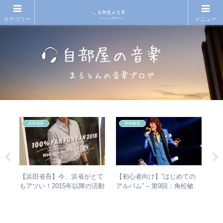
カテゴリー
メニュー
浜田省吾
角松敏生
【浜田省吾】今、浜省がとて
【初心者向け】”はじめての
や
があ
もアツい！2015年以降の活動
アルバム” – 第9回：角松敏
シ
し
と現在のまとめ
生 各年代のおすすめ名盤を
は？
楽・
1枚ずつ選出！
バ