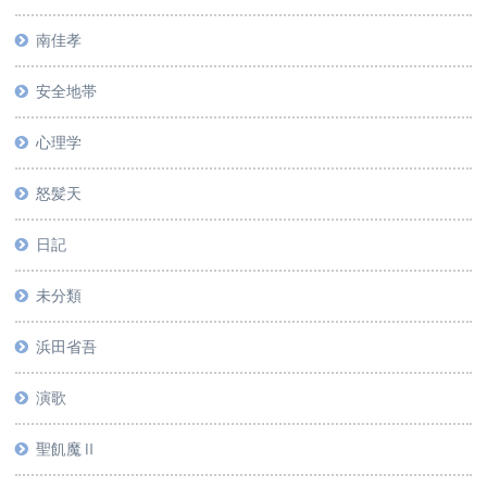
南佳孝
安全地帯
心理学
怒髪天
日記
未分類
浜田省吾
演歌
聖飢魔Ⅱ