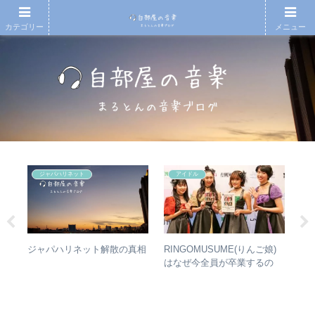
カテゴリー
メニュー
ジャパハリネット
アイドル
タか
RINGOMUSUME(りんご娘)
「
ジャパハリネット解散の真相
比較
はなぜ今全員が卒業するの
ま
か？ – 公式・メンバーコメン
て
トから読み取れること
音